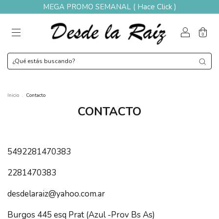
MEGA PROMO SEMANAL ( Hace Click )
0
Inicio
.
Contacto
CONTACTO
5492281470383
2281470383
desdelaraiz@yahoo.com.ar
Burgos 445 esq Prat (Azul -Prov Bs As)