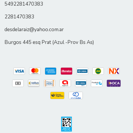
5492281470383
2281470383
desdelaraiz@yahoo.com.ar
Burgos 445 esq Prat (Azul -Prov Bs As)