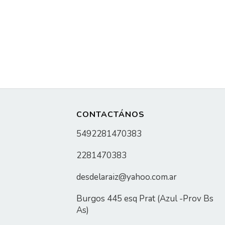
CONTACTÁNOS
5492281470383
2281470383
desdelaraiz@yahoo.com.ar
Burgos 445 esq Prat (Azul -Prov Bs
As)