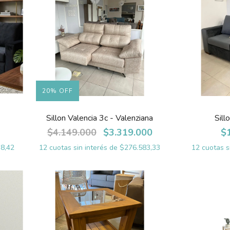
20
%
OFF
Sillon Valencia 3c - Valenziana
Sil
$4.149.000
$3.319.000
$
8,42
12
cuotas sin interés de
$276.583,33
12
cuotas s