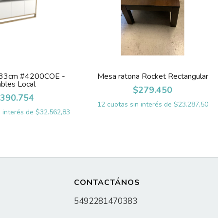
133cm #4200COE -
Mesa ratona Rocket Rectangular
ables Local
$279.450
390.754
12
cuotas sin interés de
$23.287,50
n interés de
$32.562,83
CONTACTÁNOS
5492281470383