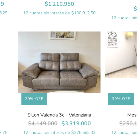
39
$1.210.950
$
8,25
12
cuotas sin interés de
$100.912,50
12
cuotas si
20
%
OFF
30
%
OFF
Sillon Valencia 3c - Valenziana
Mesa
$4.149.000
$3.319.000
$250.
7,75
12
cuotas sin interés de
$276.583,33
12
cuotas si