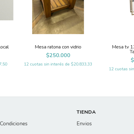
ocal
Mesa ratona con vidrio
Mesa tv 
T
$250.000
$
7,50
12
cuotas sin interés de
$20.833,33
12
cuotas si
TIENDA
 Condiciones
Envios