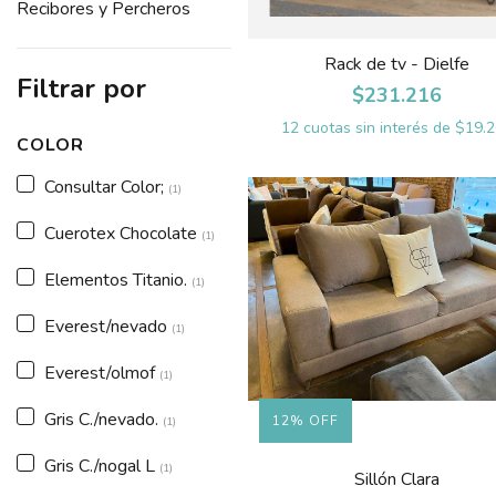
Recibores y Percheros
Rack de tv - Dielfe
Filtrar por
$231.216
12
cuotas sin interés de
$19.
COLOR
Consultar Color;
(1)
Cuerotex Chocolate
(1)
Elementos Titanio.
(1)
Everest/nevado
(1)
Everest/olmof
(1)
Gris C./nevado.
12
%
OFF
(1)
Gris C./nogal L
(1)
Sillón Clara