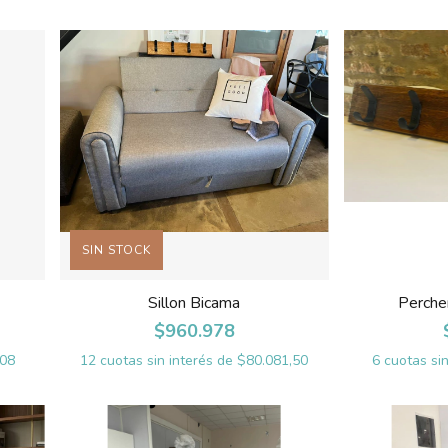
SIN STOCK
Sillon Bicama
Perche
$960.978
908
12
cuotas sin interés de
$80.081,50
6
cuotas si