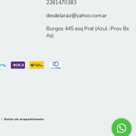
2281470383
desdelaraiz@yahoo.com.ar
Burgos 445 esq Prat (Azul -Prov Bs
As)
/
Botón de arrepentimiento