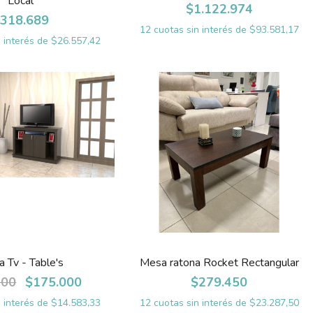
Local
$1.122.974
318.689
12
cuotas sin interés de
$93.581,17
n interés de
$26.557,42
 Tv - Table's
Mesa ratona Rocket Rectangular
100
$175.000
$279.450
n interés de
$14.583,33
12
cuotas sin interés de
$23.287,50