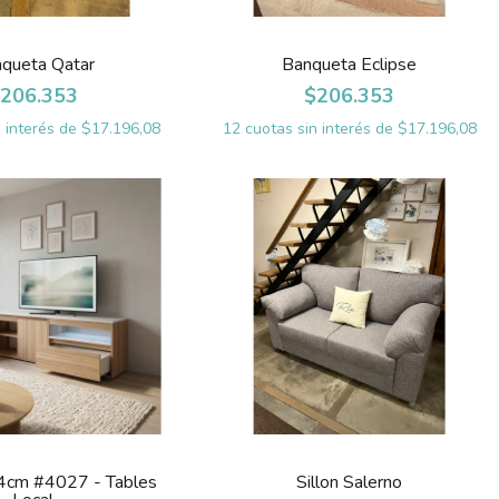
queta Qatar
Banqueta Eclipse
206.353
$206.353
n interés de
$17.196,08
12
cuotas sin interés de
$17.196,08
4cm #4027 - Tables
Sillon Salerno