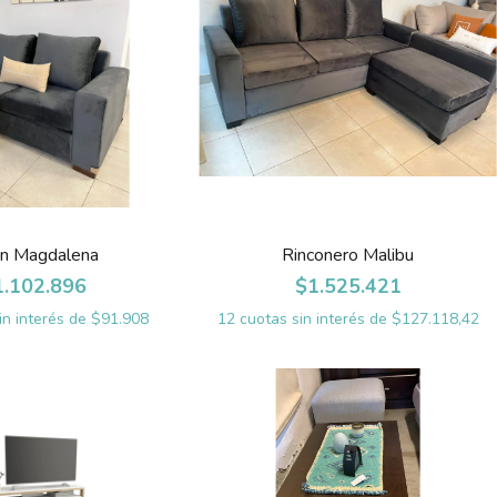
lon Magdalena
Rinconero Malibu
1.102.896
$1.525.421
in interés de
$91.908
12
cuotas sin interés de
$127.118,42