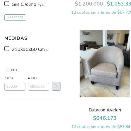
$1.200.000
$1.053.3
Gris C./olmo F.
(1)
12
cuotas sin interés de
$87.77
VER TODOS
MEDIDAS
210x90x80 Cm
(2)
PRECIO
DESDE
HASTA
Butacon Ayelen
$646.173
12
cuotas sin interés de
$53.84