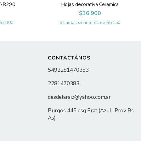
 #AR290
Hojas decorativa Ceramica
$36.900
$2.300
6
cuotas sin interés de
$6.150
CONTACTÁNOS
5492281470383
2281470383
desdelaraiz@yahoo.com.ar
Burgos 445 esq Prat (Azul -Prov Bs
As)