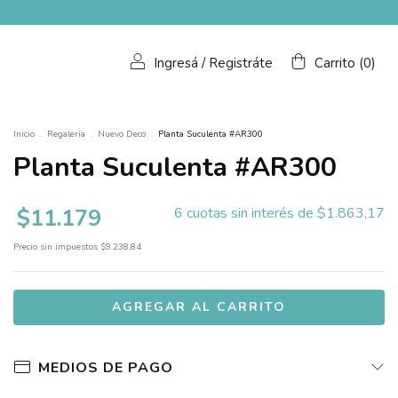
Ingresá
/
Registráte
Carrito
(
0
)
Inicio
.
Regaleria
.
Nuevo Deco
.
Planta Suculenta #AR300
Planta Suculenta #AR300
$11.179
6
cuotas sin interés de
$1.863,17
Precio sin impuestos
$9.238,84
MEDIOS DE PAGO