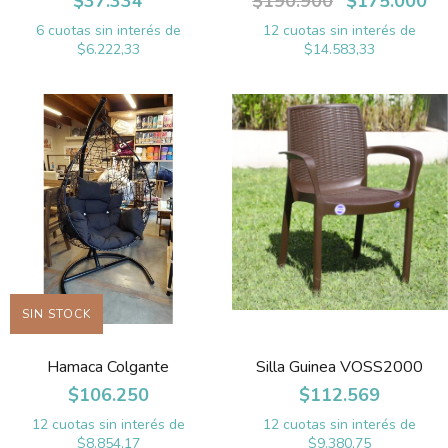
$37.334
$190.900
$175.000
6
cuotas sin interés de
12
cuotas sin interés de
$6.222,33
$14.583,33
SIN STOCK
Hamaca Colgante
Silla Guinea VOSS2000
$106.250
$112.569
12
cuotas sin interés de
12
cuotas sin interés de
$8.854,17
$9.380,75