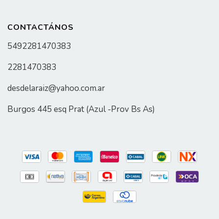
CONTACTÁNOS
5492281470383
2281470383
desdelaraiz@yahoo.com.ar
Burgos 445 esq Prat (Azul -Prov Bs As)