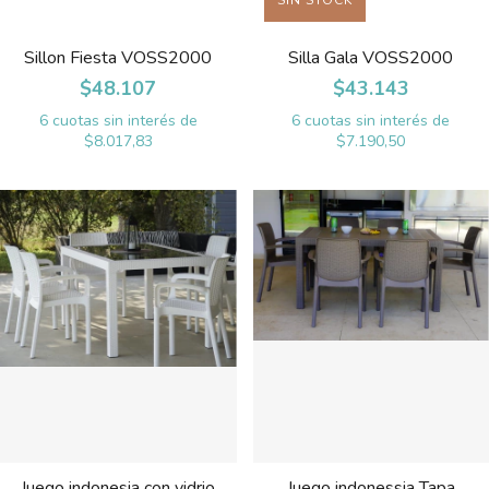
Sillon Fiesta VOSS2000
Silla Gala VOSS2000
$48.107
$43.143
6
cuotas sin interés de
6
cuotas sin interés de
$8.017,83
$7.190,50
Juego indonesia con vidrio
Juego indonessia Tapa