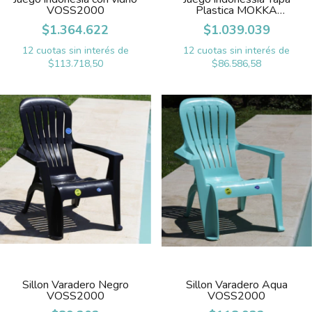
VOSS2000
Plastica MOKKA
VOSS2000
$1.364.622
$1.039.039
12
cuotas sin interés de
12
cuotas sin interés de
$113.718,50
$86.586,58
Sillon Varadero Negro
Sillon Varadero Aqua
VOSS2000
VOSS2000