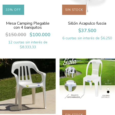
33
%
OFF
SIN STOCK
Mesa Camping Plegable
Sillón Acapulco fuscia
con 4 banquitos
$37.500
$150.000
$100.000
6
cuotas sin interés de
$6.250
12
cuotas sin interés de
$8.333,33
SIN STOCK